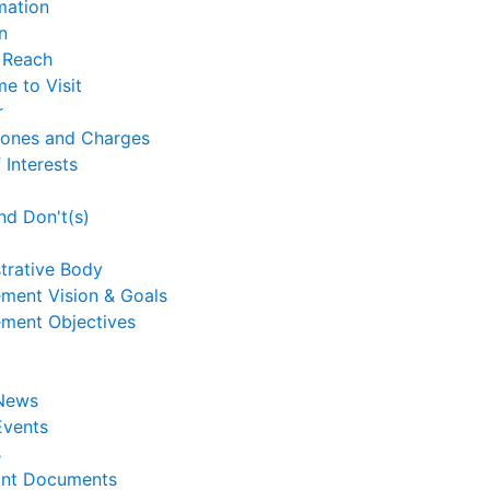
mation
n
 Reach
me to Visit
r
Zones and Charges
 Interests
nd Don't(s)
trative Body
ment Vision & Goals
ment Objectives
 News
Events
s
ant Documents