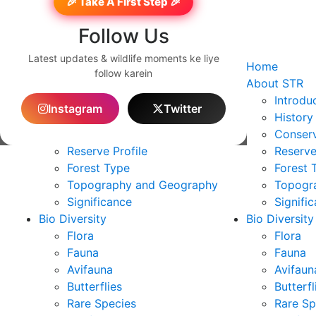
🎉 Take A First Step 🎉
Follow Us
Latest updates & wildlife moments ke liye
Home
Home
follow karein
About STR
About STR
Introduction
Introdu
Instagram
Twitter
History
History
Conservation & Notification
Conserv
Reserve Profile
Reserve
Forest Type
Forest 
Topography and Geography
Topogr
Significance
Signifi
Bio Diversity
Bio Diversity
Flora
Flora
Fauna
Fauna
Avifauna
Avifaun
Butterflies
Butterfl
Rare Species
Rare Sp