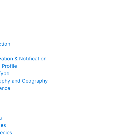
ction
ation & Notification
 Profile
Type
aphy and Geography
cance
a
ies
ecies